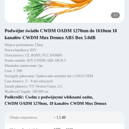
3
/
3
Podwójne światło CWDM OADM 1270nm do 1610nm 18
kanałów CWDM Mux Demux ABS Box 5.0dB
Miejsce pochodzenia: Chiny
Nazwa handlowa: HJY
Orzecznictwo: CE, ROHS, FCC ISO9001
Numer modelu: HJY-CWDM-ABS-18CH-5
Minimalne zamówienie: 1pc
Cena: 1~999
Szczegóły pakowania: Opakowanie neutralne lub z LOGO OEM
Czas dostawy: 5 ~ 8 dni roboczych
Zasady płatności: T/T, Western Union, L/C
Możliwość Supply: 100 000 szt
Podkreślić:
Cwdm z podwójnymi włóknami oadm
,
CWDM OADM 1270nm
,
18 kanałów CWDM Mux Demux
1Strata wtrąceniowa:
< 1,5 dB