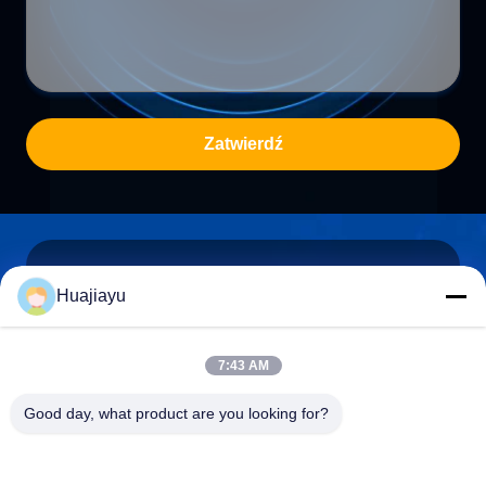
Zatwierdź
8F, Hengxin Intelligent Science and Technology Park,
Huajiayu
Biuro Subdistrict Shuikou, Huicheng District, Huizhou
Adres
516000, Guangdong, Chiny
7:43 AM
Good day, what product are you looking for?
sales@huajiayu.com
Wiadomość
elektroniczna