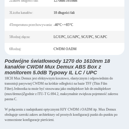
2Zakres długości fali:
1270nm-1610nm
3Liczba kanałów:
18 długości fali
4Temperatura przechowywania:
-40°C~+85°C
5Rodzaj złącza:
LC/UPC, LC/APC, SC/UPC, SC/APC
6Rodzaj:
CWDM OADM
Podwójne światłowody 1270 do 1610nm 18
kanałów CWDM Mux Demux ABS Box z
monitorem 5.0dB Typowy IL LC / UPC
18CH Mux Demux jest efektywnym kosztowo, elastycznym i odpowiednim do
transmisji pasywnej CWDM na krótkie odległości na bazie TFF (Thin Film
Filter).Jednostka ta może być stosowana jako multiplekser lub de-multiplekser
(mux/demux)Zgodnie z ITU-T G.694.2, maksymalnie zwiększa pojemność zakresu
pasma C.
W połączeniu z nadajnikami optycznymi HJY CWDM i OADM itp. Mux Demux
obsługuje szeroki zakres architektury od prostych konfiguracji punkt-do-punktu po
wzmocnione konfiguracje pierścieni.