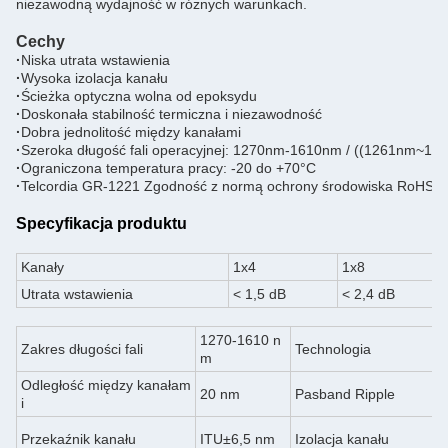
niezawodną wydajność w różnych warunkach.
Cechy
·
Niska utrata wstawienia
·
Wysoka izolacja kanału
·
Ścieżka optyczna wolna od epoksydu
·
Doskonała stabilność termiczna i niezawodność
·
Dobra jednolitość między kanałami
·
Szeroka długość fali operacyjnej: 1270nm-1610nm / ((1261nm~16
·
Ograniczona temperatura pracy: -20 do +70°C
·
Telcordia GR-1221 Zgodność z normą ochrony środowiska RoHS
Specyfikacja produktu
Kanały
1x4
1x8
Utrata wstawienia
< 1,5 dB
< 2,4 dB
1270-1610 n
Zakres długości fali
Technologia
m
Odległość między kanałam
20 nm
Pasband Ripple
i
Przekaźnik kanału
ITU±6,5 nm
Izolacja kanału