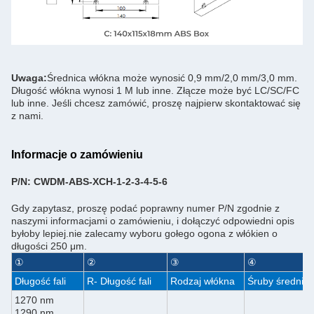
Uwaga:
Średnica włókna może wynosić 0,9 mm/2,0 mm/3,0 mm.
Długość włókna wynosi 1 M lub inne. Złącze może być LC/SC/FC
lub inne. Jeśli chcesz zamówić, proszę najpierw skontaktować się
z nami.
Informacje o zamówieniu
P/N: CWDM-ABS-XCH
-1-2-3-4-5-6
Gdy zapytasz, proszę podać poprawny numer P/N zgodnie z
naszymi informacjami o zamówieniu, i dołączyć odpowiedni opis
byłoby lepiej.nie zalecamy wyboru gołego ogona z włókien o
długości 250 μm.
①
②
③
④
Długość fali
R- Długość fali
Rodzaj włókna
Śruby średnica
1270 nm
1290 nm