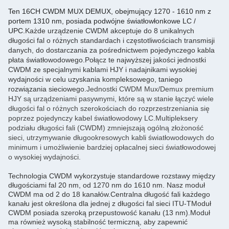
Ten 16CH CWDM MUX DEMUX, obejmujący 1270 - 1610 nm z
portem 1310 nm, posiada podwójne światłowłonkowe LC /
UPC.
Każde urządzenie CWDM akceptuje do 8 unikalnych
długości fal o różnych standardach i częstotliwościach transmisji
danych, do dostarczania za pośrednictwem pojedynczego kabla
płata światłowodowego.Połącz te najwyższej jakości jednostki
CWDM ze specjalnymi kablami HJY i nadajnikami wysokiej
wydajności w celu uzyskania kompleksowego, taniego
rozwiązania sieciowego.
Jednostki CWDM Mux/Demux premium
HJY są urządzeniami pasywnymi, które są w stanie łączyć wiele
długości fal o różnych szerokościach do rozprzestrzeniania się
poprzez pojedynczy kabel światłowodowy LC.Multipleksery
podziału długości fali (CWDM) zmniejszają ogólną złożoność
sieci, utrzymywanie długookresowych kabli światłowodowych do
minimum i umożliwienie bardziej opłacalnej sieci światłowodowej
o wysokiej wydajności.
Technologia CWDM wykorzystuje standardowe rozstawy między
długościami fal 20 nm, od 1270 nm do 1610 nm. Nasz moduł
CWDM ma od 2 do 18 kanałów.Centralna długość fali każdego
kanału jest określona dla jednej z długości fal sieci ITU-TModuł
CWDM posiada szeroką przepustowość kanału (13 nm).Moduł
ma również wysoką stabilność termiczną, aby zapewnić