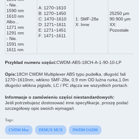
- Nie.
A: 1270~1610
1590 nm
B: 1270~1450
25250 μm
1610 nm
C: 1470~1610
1: SMF-28e
90:900 μm
Albo...
D: 1271~1611
X: Inne
XX:
1271 nm
E: 1271~1451
Pozostałe
1291 nm
F: 1471~1611
- Nie.
1591 nm
1611 nm
Przykład numeru części:
CWDM-ABS-18CH-A-1-90-10-LP
Opis:
18CH CWDM Multiplexer ABS typu pudełka, długość fali
1270~1610nm, włókno SMF-28e, 0,9 mm OD luźna rurka,1.0m
długości włókna pigtails, LC / PC złącza we wszystkich portach.
Informacje o zamówieniu części niestandardowych:
Jeśli potrzebujesz dostosować inne specyfikacje, proszę podać
szczegółowy opis swoich wymagań.
Tags:
CWDM Mux
DEMUX MUX
DWDM OADM