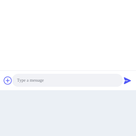
0086-18664306976
Telefon
Guangdong Huajiayu Technology Co., Ltd
Najlepszą cenę
Rozmawiaj teraz.
Rozmawiaj teraz.
Photo
Guangdong Huajiayu Technology Co., Ltd
Video Call