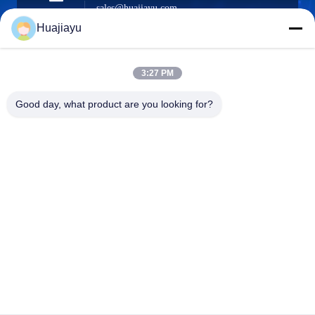
sales@huajiayu.com
Wiadomość
elektroniczna
Huajiayu
3:27 PM
0086-18664306976
Good day, what product are you looking for?
Telefon
Guangdong Huajiayu Technology Co., Ltd
Guangdong Huajiayu Technology Co., Ltd