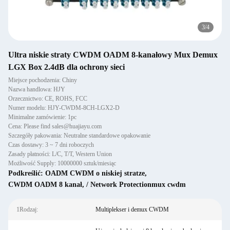
3
/
4
Ultra niskie straty CWDM OADM 8-kanałowy Mux Demux
LGX Box 2.4dB dla ochrony sieci
Miejsce pochodzenia: Chiny
Nazwa handlowa: HJY
Orzecznictwo: CE, ROHS, FCC
Numer modelu: HJY-CWDM-8CH-LGX2-D
Minimalne zamówienie: 1pc
Cena: Please find sales@huajiayu.com
Szczegóły pakowania: Neutralne standardowe opakowanie
Czas dostawy: 3 ~ 7 dni roboczych
Zasady płatności: L/C, T/T, Western Union
Możliwość Supply: 10000000 sztuk/miesiąc
Podkreślić:
OADM CWDM o niskiej stratze
,
CWDM OADM 8 kanał
,
/ Network Protectionmux cwdm
1Rodzaj:
Multiplekser i demux CWDM