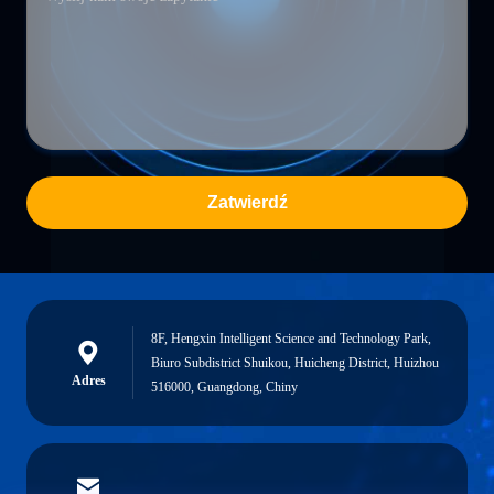
Zatwierdź
8F, Hengxin Intelligent Science and Technology Park,
Biuro Subdistrict Shuikou, Huicheng District, Huizhou
Adres
516000, Guangdong, Chiny