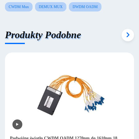
CWDM Mux
DEMUX MUX
DWDM OADM
Produkty Podobne
Podwójne światło CWDM OADM 1270nm do 1610nm 18