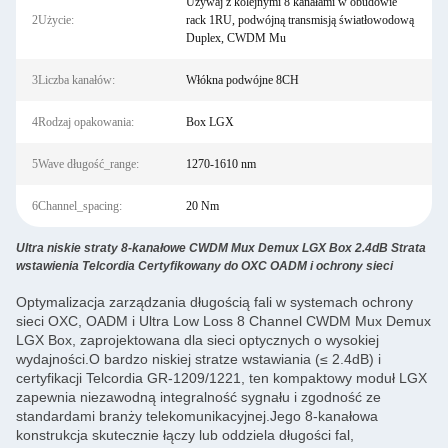
Używaj z kolejnymi 8 kanałami w obudowie
2Użycie:
rack 1RU, podwójną transmisją światłowodową
Duplex, CWDM Mu
3Liczba kanałów:
Włókna podwójne 8CH
4Rodzaj opakowania:
Box LGX
5Wave długość_range:
1270-1610 nm
6Channel_spacing:
20 Nm
Ultra niskie straty 8-kanałowe CWDM Mux Demux LGX Box 2.4dB Strata
wstawienia Telcordia Certyfikowany do OXC OADM i ochrony sieci
Optymalizacja zarządzania długością fali w systemach ochrony
sieci OXC, OADM i Ultra Low Loss 8 Channel CWDM Mux Demux
LGX Box, zaprojektowana dla sieci optycznych o wysokiej
wydajności.O bardzo niskiej stratze wstawiania (≤ 2.4dB) i
certyfikacji Telcordia GR-1209/1221, ten kompaktowy moduł LGX
zapewnia niezawodną integralność sygnału i zgodność ze
standardami branży telekomunikacyjnej.Jego 8-kanałowa
konstrukcja skutecznie łączy lub oddziela długości fal,