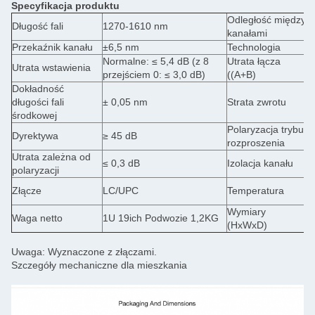
Specyfikacja produktu
Odległość między
Długość fali
1270-1610 nm
2
kanałami
Przekaźnik kanału
±6,5 nm
Technologia
T
Normalne: ≤ 5,4 dB (z 8
Utrata łącza
N
Utrata wstawienia
przejściem 0: ≤ 3,0 dB)
((A+B)
p
Dokładność
długości fali
± 0,05 nm
Strata zwrotu
≥
środkowej
Polaryzacja trybu
Dyrektywa
≥ 45 dB
≤
rozproszenia
Utrata zależna od
P
≤ 0,3 dB
Izolacja kanału
polaryzacji
4
D
Złącze
LC/UPC
Temperatura
P
Wymiary
Waga netto
1U 19ich Podwozie 1,2KG
1
(HxWxD)
Uwaga: Wyznaczone z złączami.
Szczegóły mechaniczne dla mieszkania