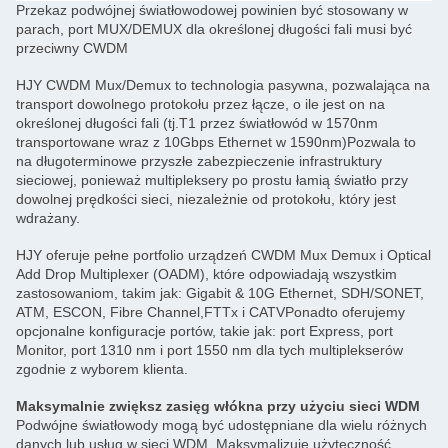
Przekaz podwójnej światłowodowej powinien być stosowany w
parach, port MUX/DEMUX dla określonej długości fali musi być
przeciwny CWDM
HJY CWDM Mux/Demux to technologia pasywna, pozwalająca na
transport dowolnego protokołu przez łącze, o ile jest on na
określonej długości fali (tj.T1 przez światłowód w 1570nm
transportowane wraz z 10Gbps Ethernet w 1590nm)Pozwala to
na długoterminowe przyszłe zabezpieczenie infrastruktury
sieciowej, ponieważ multipleksery po prostu łamią światło przy
dowolnej prędkości sieci, niezależnie od protokołu, który jest
wdrażany.
HJY oferuje pełne portfolio urządzeń CWDM Mux Demux i Optical
Add Drop Multiplexer (OADM), które odpowiadają wszystkim
zastosowaniom, takim jak: Gigabit & 10G Ethernet, SDH/SONET,
ATM, ESCON, Fibre Channel,FTTx i CATVPonadto oferujemy
opcjonalne konfiguracje portów, takie jak: port Express, port
Monitor, port 1310 nm i port 1550 nm dla tych multiplekserów
zgodnie z wyborem klienta.
Maksymalnie zwiększ zasięg włókna przy użyciu sieci WDM
Podwójne światłowody mogą być udostępniane dla wielu różnych
danych lub usług w sieci WDM. Maksymalizuje użyteczność