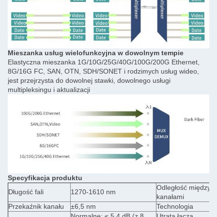
Mieszanka usług wielofunkcyjna w dowolnym tempie
Elastyczna mieszanka 1G/10G/25G/40G/100G/200G Ethernet,
8G/16G FC, SAN, OTN, SDH/SONET i rodzimych usług wideo,
jest przejrzysta do dowolnej stawki, dowolnego usługi
multipleksingu i aktualizacji
Specyfikacja produktu
Odległość między
Długość fali
1270-1610 nm
2
kanałami
Przekaźnik kanału
±6,5 nm
Technologia
T
Normalne: ≤ 5,4 dB (z 8
Utrata łącza
N