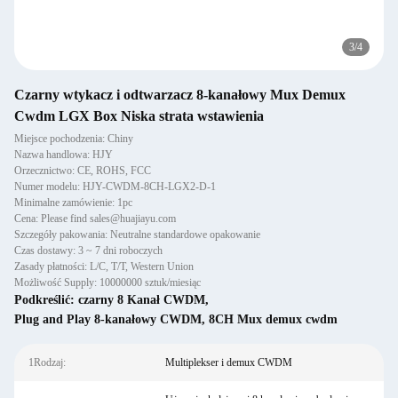
3
/
4
Czarny wtykacz i odtwarzacz 8-kanałowy Mux Demux
Cwdm LGX Box Niska strata wstawienia
Miejsce pochodzenia: Chiny
Nazwa handlowa: HJY
Orzecznictwo: CE, ROHS, FCC
Numer modelu: HJY-CWDM-8CH-LGX2-D-1
Minimalne zamówienie: 1pc
Cena: Please find sales@huajiayu.com
Szczegóły pakowania: Neutralne standardowe opakowanie
Czas dostawy: 3 ~ 7 dni roboczych
Zasady płatności: L/C, T/T, Western Union
Możliwość Supply: 10000000 sztuk/miesiąc
Podkreślić:
czarny 8 Kanał CWDM
,
Plug and Play 8-kanałowy CWDM
,
8CH Mux demux cwdm
1Rodzaj:
Multiplekser i demux CWDM