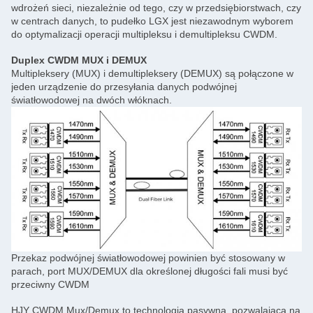
wdrożeń sieci, niezależnie od tego, czy w przedsiębiorstwach, czy
w centrach danych, to pudełko LGX jest niezawodnym wyborem
do optymalizacji operacji multipleksu i demultipleksu CWDM.
Duplex CWDM MUX i DEMUX
Multipleksery (MUX) i demultipleksery (DEMUX) są połączone w
jeden urządzenie do przesyłania danych podwójnej
światłowodowej na dwóch włóknach.
Przekaz podwójnej światłowodowej powinien być stosowany w
parach, port MUX/DEMUX dla określonej długości fali musi być
przeciwny CWDM
HJY CWDM Mux/Demux to technologia pasywna, pozwalająca na