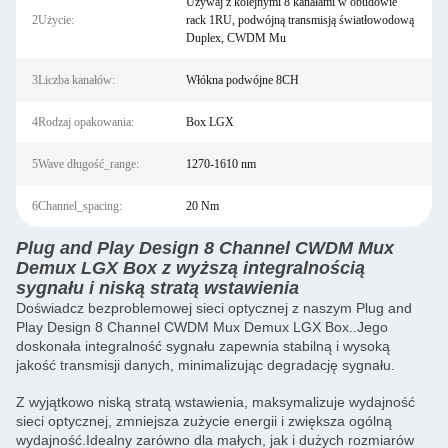
Używaj z kolejnymi 8 kanałami w obudowie
2Użycie:
rack 1RU, podwójną transmisją światłowodową
Duplex, CWDM Mu
3Liczba kanałów:
Włókna podwójne 8CH
4Rodzaj opakowania:
Box LGX
5Wave długość_range:
1270-1610 nm
6Channel_spacing:
20 Nm
Plug and Play Design 8 Channel CWDM Mux
Demux LGX Box z wyższą integralnością
sygnału i niską stratą wstawienia
Doświadcz bezproblemowej sieci optycznej z naszym Plug and
Play Design 8 Channel CWDM Mux Demux LGX Box..Jego
doskonała integralność sygnału zapewnia stabilną i wysoką
jakość transmisji danych, minimalizując degradację sygnału.
Z wyjątkowo niską stratą wstawienia, maksymalizuje wydajność
sieci optycznej, zmniejsza zużycie energii i zwiększa ogólną
wydajność.Idealny zarówno dla małych, jak i dużych rozmiarów