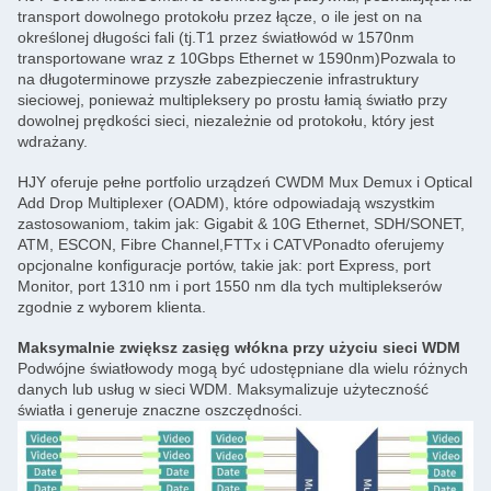
transport dowolnego protokołu przez łącze, o ile jest on na
określonej długości fali (tj.T1 przez światłowód w 1570nm
transportowane wraz z 10Gbps Ethernet w 1590nm)Pozwala to
na długoterminowe przyszłe zabezpieczenie infrastruktury
sieciowej, ponieważ multipleksery po prostu łamią światło przy
dowolnej prędkości sieci, niezależnie od protokołu, który jest
wdrażany.
HJY oferuje pełne portfolio urządzeń CWDM Mux Demux i Optical
Add Drop Multiplexer (OADM), które odpowiadają wszystkim
zastosowaniom, takim jak: Gigabit & 10G Ethernet, SDH/SONET,
ATM, ESCON, Fibre Channel,FTTx i CATVPonadto oferujemy
opcjonalne konfiguracje portów, takie jak: port Express, port
Monitor, port 1310 nm i port 1550 nm dla tych multiplekserów
zgodnie z wyborem klienta.
Maksymalnie zwiększ zasięg włókna przy użyciu sieci WDM
Podwójne światłowody mogą być udostępniane dla wielu różnych
danych lub usług w sieci WDM. Maksymalizuje użyteczność
światła i generuje znaczne oszczędności.