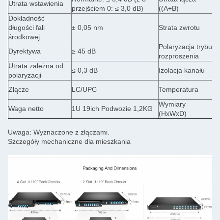
Utrata wstawienia
przejściem 0: ≤ 3,0 dB)
((A+B)
p
Dokładność
długości fali
± 0,05 nm
Strata zwrotu
≥
środkowej
Polaryzacja trybu
Dyrektywa
≥ 45 dB
≤
rozproszenia
Utrata zależna od
P
≤ 0,3 dB
Izolacja kanału
polaryzacji
4
D
Złącze
LC/UPC
Temperatura
P
Wymiary
Waga netto
1U 19ich Podwozie 1,2KG
1
(HxWxD)
Uwaga: Wyznaczone z złączami.
Szczegóły mechaniczne dla mieszkania